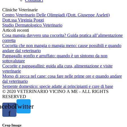
Contattaci
Cliniche Veterinarie
Centro Veterinario Delle Olimpiadi (Dott. Giuseppe Aseleti)
Dott.ssa Virginia Poggi
Studio Dermatologico Veterinario
Articoli recenti
Cosa mangia davvero una cocorita? Guida pratica all’alimentazione
corretta
Cocorita che non mangia o mangia meno: cause possibili e quando
andare dal veterinario
Pappagallo gonfio e arruffato: quando è un sintomo da non
sottovalutare
Cocorite e pappagallini: guida alla cura, alimentazione e visite
veterinarie
Morso di zecca nel cane: cosa fare nelle prime ore e quando andare
dal veterinario
Serpente domestico: specie adatte ai principianti e cure di base
© 2020 VETERINARIO VICINO A ME - ALL RIGHTS
RESERVED
acebook-
Twitter
f
Crop Image