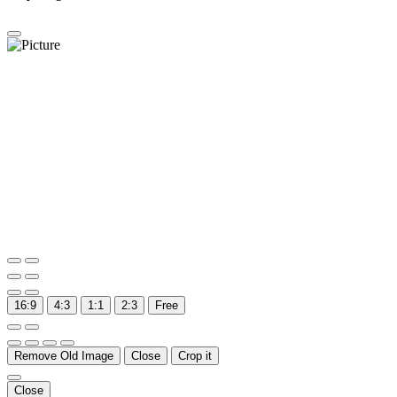
16:9
4:3
1:1
2:3
Free
Remove Old Image
Close
Crop it
Close