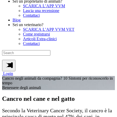
Sei un proprietario di animali?
SCARICA L’APP VVM
Lascia una recensione
Contattaci
Blog
Sei un veterinario?
SCARICA L’APP VVM VET
Come registrarsi
Articoli Extra-clinici
Contattaci
Login
Cancro negli animali da compagnia? 10 Sintomi per riconoscerlo in
tempo
Benessere degli animali
Cancro nel cane e nel gatto
Secondo la Veterinary Cancer Society, il cancro è la
principale causa di morte nel 47% dei cani, in