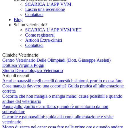
SCARICA L’APP VVM
Lascia una recensione
Contattaci
Blog
Sei un veterinario?
SCARICA L’APP VVM VET
Come registrarsi
Articoli Extra-clinici
Contattaci
Cliniche Veterinarie
Centro Veterinario Delle Olimpiadi (Dott. Giuseppe Aseleti)
Dott.ssa Virginia Poggi
Studio Dermatologico Veterinario
Articoli recenti
Acari e parassiti negli uccelli domestici: sintomi, prurito e cosa fare
Cosa mangia davvero una cocorita? Guida pratica all’alimentazione
corretta
Cocorita che non mangia o mangia meno: cause possibili e quando
andare dal veterinario
Pappagallo gonfio e arruffato: quando è un sintomo da non
sottovalutare
Cocorite e pappagallini: guida alla cura, alimentazione e visite
veterinarie
Morso di zecca nel cane: cosa fare nelle prime ore e quando andare