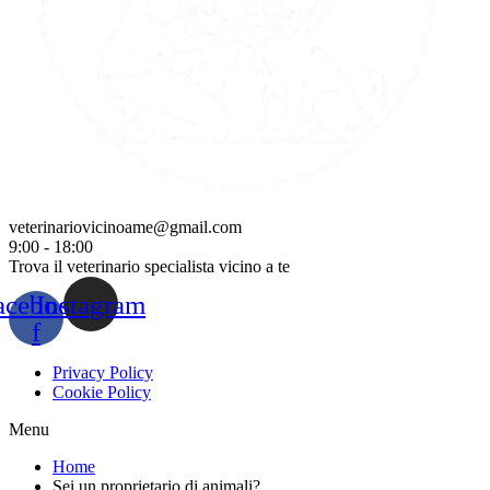
veterinariovicinoame@gmail.com
9:00 - 18:00
Trova il veterinario specialista vicino a te
acebook-
Instagram
f
Privacy Policy
Cookie Policy
Menu
Home
Sei un proprietario di animali?