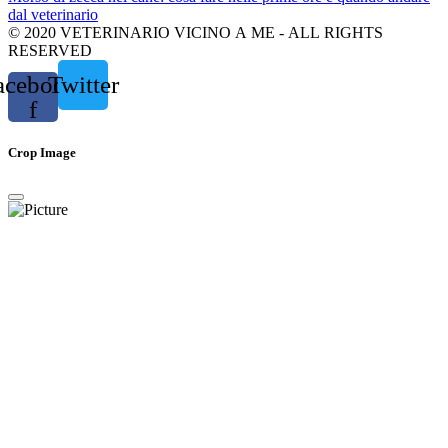
dal veterinario
© 2020 VETERINARIO VICINO A ME - ALL RIGHTS
RESERVED
acebook-
Twitter
f
Crop Image