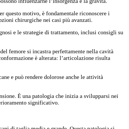
possono influenzarne l’insorgenza e la gravità.
 Per questo motivo, è fondamentale riconoscere i
zioni chirurgiche nei casi più avanzati.
nosi e le strategie di trattamento, inclusi consigli su
 del femore si incastra perfettamente nella cavità
onformazione è alterata: l’articolazione risulta
cane e può rendere dolorose anche le attività
nsione. È una patologia che inizia a svilupparsi nei
erioramento significativo.
cani di taglia media e grande. Questa patologia si