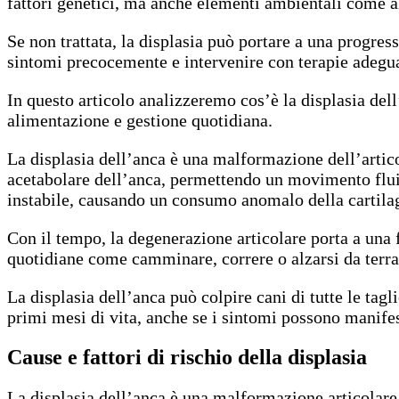
fattori genetici, ma anche elementi ambientali come al
Se non trattata, la displasia può portare a una progre
sintomi precocemente e intervenire con terapie adeguat
In questo articolo analizzeremo cos’è la displasia dell’
alimentazione e gestione quotidiana.
La displasia dell’anca è una malformazione dell’articol
acetabolare dell’anca, permettendo un movimento fluido 
instabile, causando un consumo anomalo della cartilag
Con il tempo, la degenerazione articolare porta a una f
quotidiane come camminare, correre o alzarsi da terra
La displasia dell’anca può colpire cani di tutte le ta
primi mesi di vita, anche se i sintomi possono manifes
Cause e fattori di rischio della displasia
La displasia dell’anca è una malformazione articolare 