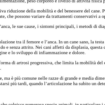
imentazione, peso corporeo e livello di attività fisica 
ssiva riduzione della mobilità e del benessere del cane.
e, che possono variare da trattamenti conservativi a op
anca, le sue cause, i sintomi principali, i metodi di diag
azione tra il femore e l’anca. In un cane sano, la testa
e senza attrito. Nei cani affetti da displasia, questa c
ine e lo sviluppo di infiammazione e dolore.
orma di artrosi progressiva, che limita la mobilità del 
.
glie, ma è più comune nelle razze di grande e media dime
tarsi più tardi, quando l’articolazione ha subito un det
che colpisce numerose specie animali, in particolare i 