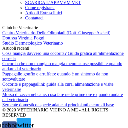
SCARICA L’APP VVM VET
Come registrarsi
Articoli Extra-clinici
Contattaci
Cliniche Veterinarie
Centro Veterinario Delle Olimpiadi (Dott. Giuseppe Aseleti)
Dott.ssa Virginia Poggi
Studio Dermatologico Veterinario
Articoli recenti
Cosa mangia davvero una cocorita? Guida pratica all’alimentazione
corretta
Cocorita che non mangia o mangia meno: cause possibili e quando
andare dal veterinario
Pappagallo gonfio e arruffato: quando è un sintomo da non
sottovalutare
Cocorite e pappagallini: guida alla cura, alimentazione e visite
veterinarie
Morso di zecca nel cane: cosa fare nelle prime ore e quando andare
dal veterinario
Serpente domestico: specie adatte ai principianti e cure di base
© 2020 VETERINARIO VICINO A ME - ALL RIGHTS
RESERVED
acebook-
Twitter