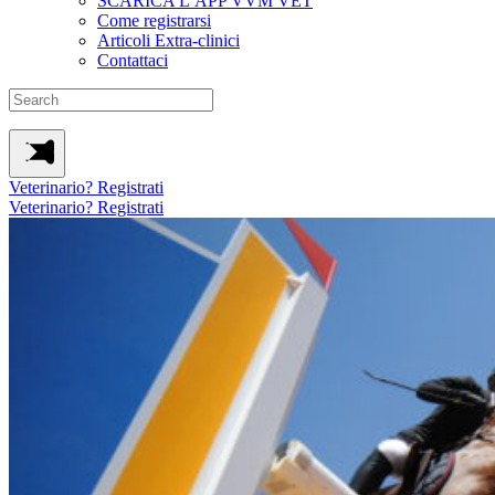
SCARICA L’APP VVM VET
Come registrarsi
Articoli Extra-clinici
Contattaci
Veterinario? Registrati
Veterinario? Registrati