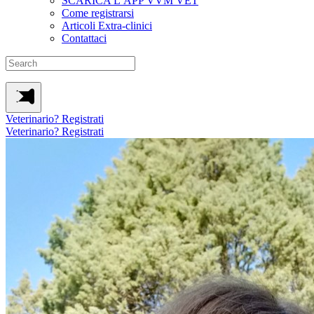
SCARICA L’APP VVM VET
Come registrarsi
Articoli Extra-clinici
Contattaci
Veterinario? Registrati
Veterinario? Registrati