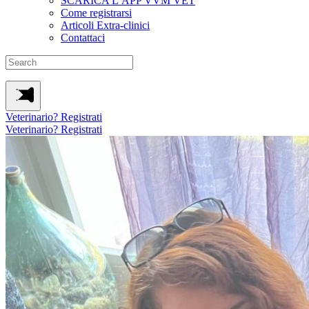
SCARICA L’APP VVM VET
Come registrarsi
Articoli Extra-clinici
Contattaci
Veterinario? Registrati
Veterinario? Registrati