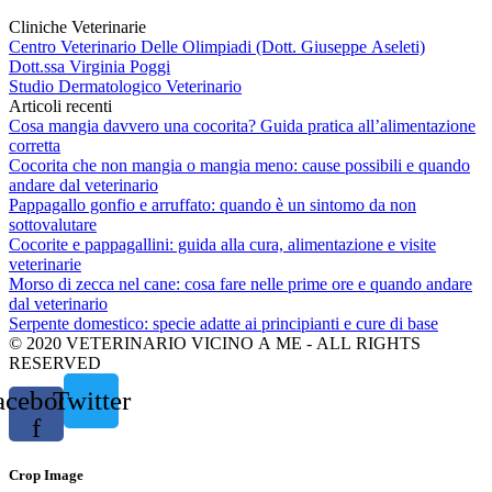
Cliniche Veterinarie
Centro Veterinario Delle Olimpiadi (Dott. Giuseppe Aseleti)
Dott.ssa Virginia Poggi
Studio Dermatologico Veterinario
Articoli recenti
Cosa mangia davvero una cocorita? Guida pratica all’alimentazione
corretta
Cocorita che non mangia o mangia meno: cause possibili e quando
andare dal veterinario
Pappagallo gonfio e arruffato: quando è un sintomo da non
sottovalutare
Cocorite e pappagallini: guida alla cura, alimentazione e visite
veterinarie
Morso di zecca nel cane: cosa fare nelle prime ore e quando andare
dal veterinario
Serpente domestico: specie adatte ai principianti e cure di base
© 2020 VETERINARIO VICINO A ME - ALL RIGHTS
RESERVED
acebook-
Twitter
f
Crop Image