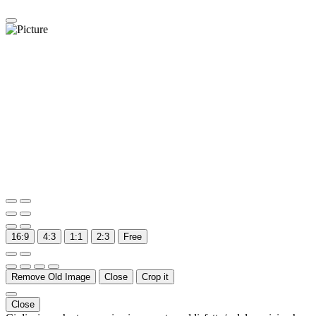
16:9
4:3
1:1
2:3
Free
Remove Old Image
Close
Crop it
Close