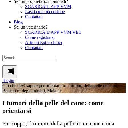
Sei un proprietario di animali?
SCARICA L’APP VVM
Lascia una recensione
Contattaci
Blog
Sei un veterinario?
SCARICA L’APP VVM VET
Come registrarsi
Articoli Extra-clinici
Contattaci
Login
Ciò che devi sapere per orientarti tra i tumori della pelle dei cani
Benessere degli animali, Malattie
I tumori della pelle del cane: come
orientarsi
Purtroppo, il tumore della pelle in un cane è una