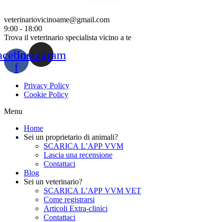
veterinariovicinoame@gmail.com
9:00 - 18:00
Trova il veterinario specialista vicino a te
acebook-
Instagram
f
Privacy Policy
Cookie Policy
Menu
Home
Sei un proprietario di animali?
SCARICA L’APP VVM
Lascia una recensione
Contattaci
Blog
Sei un veterinario?
SCARICA L’APP VVM VET
Come registrarsi
Articoli Extra-clinici
Contattaci