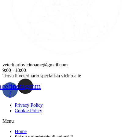
veterinariovicinoame@gmail.com
9:00 - 18:00
Trova il veterinario specialista vicino a te
acebook-
Instagram
f
Privacy Policy
Cookie Policy
Menu
Home
Sei un proprietario di animali?