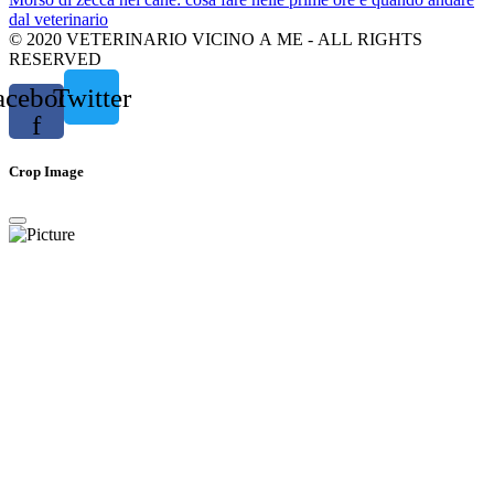
dal veterinario
© 2020 VETERINARIO VICINO A ME - ALL RIGHTS
RESERVED
acebook-
Twitter
f
Crop Image