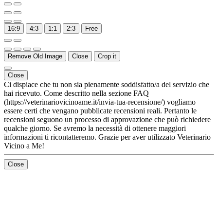
16:9
4:3
1:1
2:3
Free
Remove Old Image
Close
Crop it
Close
Ci dispiace che tu non sia pienamente soddisfatto/a del servizio che
hai ricevuto. Come descritto nella sezione FAQ
(https://veterinariovicinoame.it/invia-tua-recensione/) vogliamo
essere certi che vengano pubblicate recensioni reali. Pertanto le
recensioni seguono un processo di approvazione che può richiedere
qualche giorno. Se avremo la necessità di ottenere maggiori
informazioni ti ricontatteremo. Grazie per aver utilizzato Veterinario
Vicino a Me!
Close