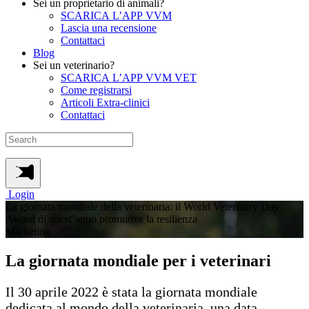
Sei un proprietario di animali?
SCARICA L’APP VVM
Lascia una recensione
Contattaci
Blog
Sei un veterinario?
SCARICA L’APP VVM VET
Come registrarsi
Articoli Extra-clinici
Contattaci
Login
La giornata mondiale della veterinaria: il World Veterinary Day
Award di quest’anno promuove la resilienza
Marketing
La giornata mondiale per i veterinari
Il 30 aprile 2022 è stata la giornata mondiale
dedicata al mondo della veterinaria, una data