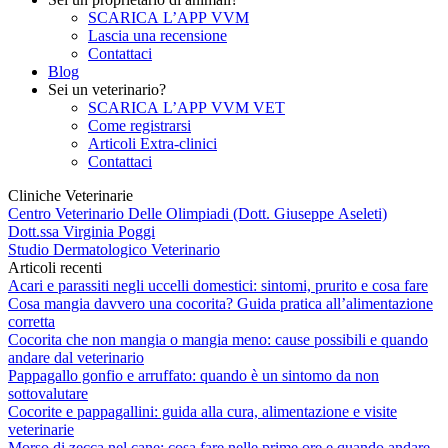
SCARICA L’APP VVM
Lascia una recensione
Contattaci
Blog
Sei un veterinario?
SCARICA L’APP VVM VET
Come registrarsi
Articoli Extra-clinici
Contattaci
Cliniche Veterinarie
Centro Veterinario Delle Olimpiadi (Dott. Giuseppe Aseleti)
Dott.ssa Virginia Poggi
Studio Dermatologico Veterinario
Articoli recenti
Acari e parassiti negli uccelli domestici: sintomi, prurito e cosa fare
Cosa mangia davvero una cocorita? Guida pratica all’alimentazione
corretta
Cocorita che non mangia o mangia meno: cause possibili e quando
andare dal veterinario
Pappagallo gonfio e arruffato: quando è un sintomo da non
sottovalutare
Cocorite e pappagallini: guida alla cura, alimentazione e visite
veterinarie
Morso di zecca nel cane: cosa fare nelle prime ore e quando andare