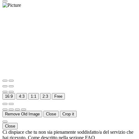
16:9
4:3
1:1
2:3
Free
Remove Old Image
Close
Crop it
Close
Ci dispiace che tu non sia pienamente soddisfatto/a del servizio che
hai ricevuto. Come descritto nella sezione FAQ