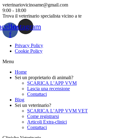
veterinariovicinoame@gmail.com
9:00 - 18:00
Trova il veterinario specialista vicino a te
acebook-
Instagram
f
Privacy Policy
Cookie Policy
Menu
Home
Sei un proprietario di animali?
SCARICA L’APP VVM
Lascia una recensione
Contattaci
Blog
Sei un veterinario?
SCARICA L’APP VVM VET
Come registrarsi
Articoli Extra-clinici
Contattaci
Cliniche Veterinarie