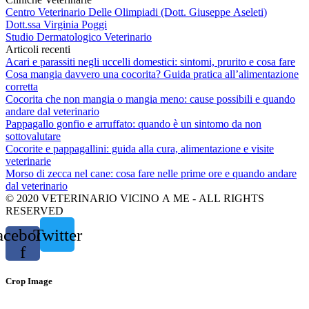
Centro Veterinario Delle Olimpiadi (Dott. Giuseppe Aseleti)
Dott.ssa Virginia Poggi
Studio Dermatologico Veterinario
Articoli recenti
Acari e parassiti negli uccelli domestici: sintomi, prurito e cosa fare
Cosa mangia davvero una cocorita? Guida pratica all’alimentazione
corretta
Cocorita che non mangia o mangia meno: cause possibili e quando
andare dal veterinario
Pappagallo gonfio e arruffato: quando è un sintomo da non
sottovalutare
Cocorite e pappagallini: guida alla cura, alimentazione e visite
veterinarie
Morso di zecca nel cane: cosa fare nelle prime ore e quando andare
dal veterinario
© 2020 VETERINARIO VICINO A ME - ALL RIGHTS
RESERVED
acebook-
Twitter
f
Crop Image